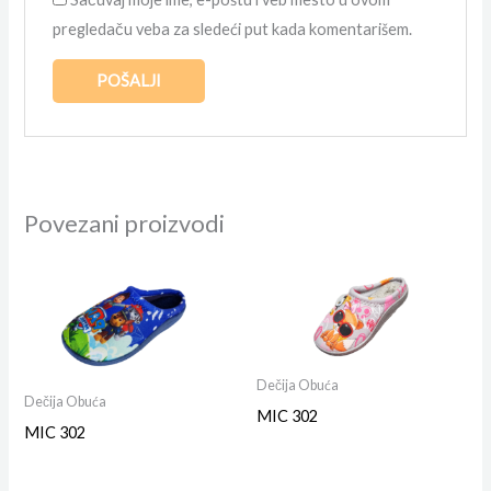
pregledaču veba za sledeći put kada komentarišem.
Povezani proizvodi
Dečija Obuća
Dečija Obuća
MIC 302
MIC 302