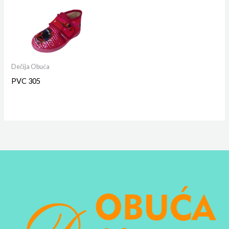
Dečija Obuća
PVC 305