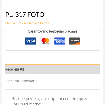
PU 317 FOTO
Dečija Obuća
,
Dečije Klompe
Garantovano bezbedno plaćanje
Recenzije (0)
Još nema komentara.
Budite prvi koji će napisati recenziju za
„PU 317 FOTO“