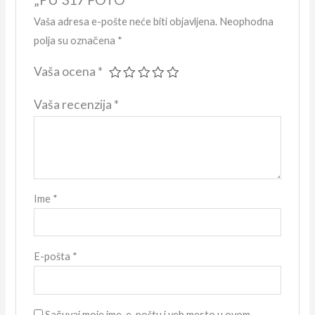
Vaša adresa e-pošte neće biti objavljena.
Neophodna
polja su označena
*
Vaša ocena
*
Vaša recenzija
*
Ime
*
E-pošta
*
Sačuvaj moje ime, e-poštu i veb mesto u ovom