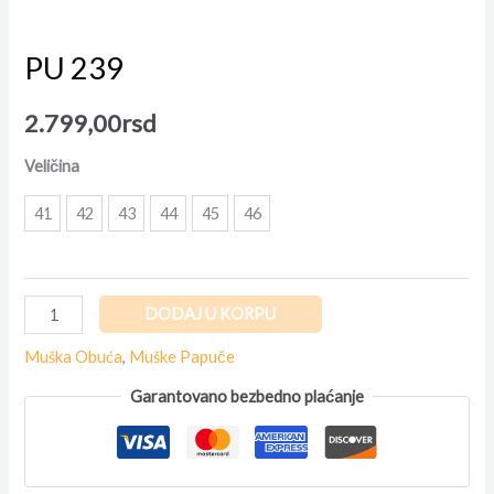
PU 239
2.799,00
rsd
Veličina
41
42
43
44
45
46
DODAJ U KORPU
Muška Obuća
,
Muške Papuče
Garantovano bezbedno plaćanje