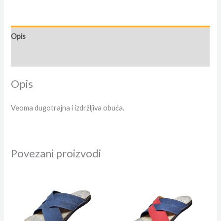
Opis
Dodatne informacije
Opis
Veoma dugotrajna i izdržljiva obuća.
Povezani proizvodi