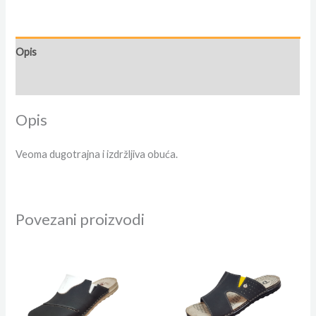
Opis
Dodatne informacije
Opis
Veoma dugotrajna i izdržljiva obuća.
Povezani proizvodi