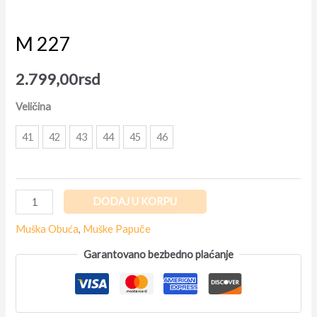
M 227
2.799,00
rsd
Veličina
41
42
43
44
45
46
DODAJ U KORPU
Muška Obuća
,
Muške Papuče
Garantovano bezbedno plaćanje