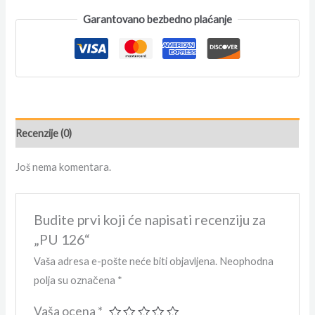
Garantovano bezbedno plaćanje
Recenzije (0)
Još nema komentara.
Budite prvi koji će napisati recenziju za
„PU 126“
Vaša adresa e-pošte neće biti objavljena.
Neophodna
polja su označena
*
Vaša ocena
*