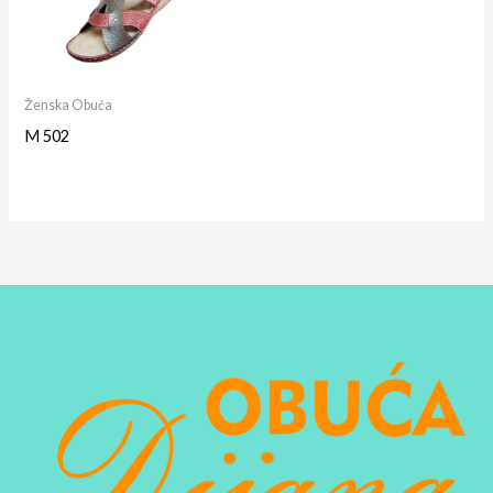
Ženska Obuća
M 502