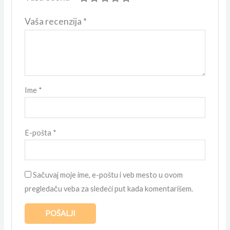
Vaša recenzija
*
Ime
*
E-pošta
*
Sačuvaj moje ime, e-poštu i veb mesto u ovom
pregledaču veba za sledeći put kada komentarišem.