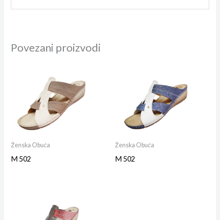
Povezani proizvodi
Ženska Obuća
Ženska Obuća
M 502
M 502