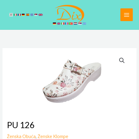
Pređi
na
sadržaj
PU 126
Ženska Obuća
,
Ženske Klompe