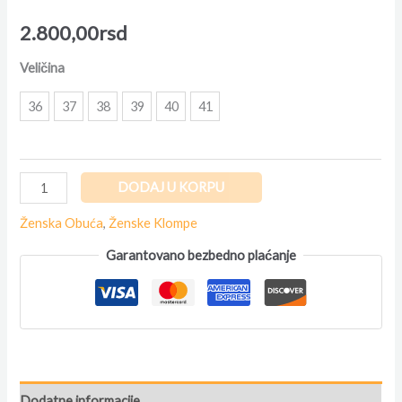
2.800,00
rsd
Veličina
36
37
38
39
40
41
DODAJ U KORPU
Ženska Obuća
,
Ženske Klompe
Garantovano bezbedno plaćanje
Dodatne informacije