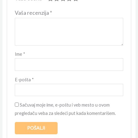
Vaša recenzija
*
Ime
*
E-pošta
*
Sačuvaj moje ime, e-poštu i veb mesto u ovom
pregledaču veba za sledeći put kada komentarišem.