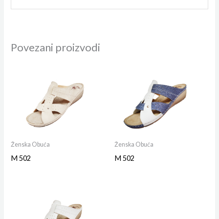
Povezani proizvodi
Ženska Obuća
Ženska Obuća
M 502
M 502