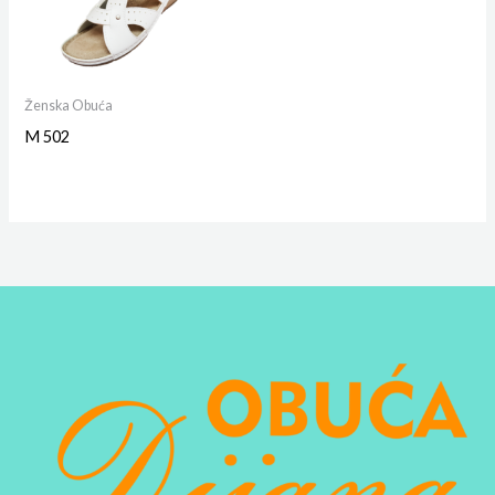
Ženska Obuća
M 502