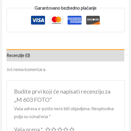
Garantovano bezbedno plaćanje
Recenzije (0)
Još nema komentara.
Budite prvi koji će napisati recenziju za
„M 603 FOTO“
Vaša adresa e-pošte neće biti objavljena.
Neophodna
polja su označena
*
Vaša ocena
*