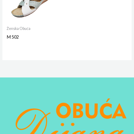
Ženska Obuća
M 502