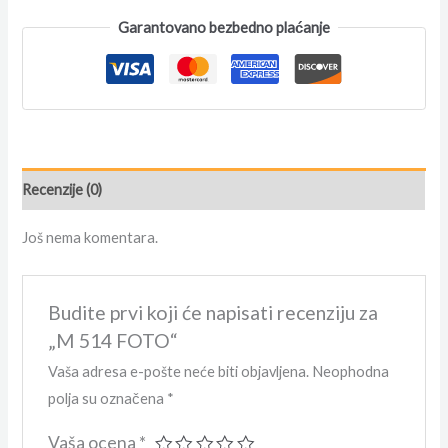
Garantovano bezbedno plaćanje
Recenzije (0)
Još nema komentara.
Budite prvi koji će napisati recenziju za
„M 514 FOTO“
Vaša adresa e-pošte neće biti objavljena.
Neophodna
polja su označena
*
Vaša ocena
*