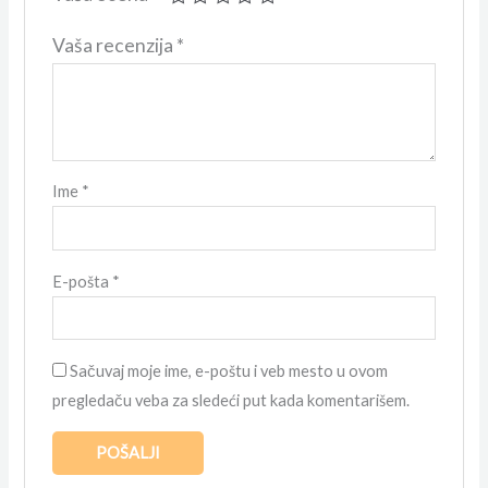
Vaša recenzija
*
Ime
*
E-pošta
*
Sačuvaj moje ime, e-poštu i veb mesto u ovom
pregledaču veba za sledeći put kada komentarišem.