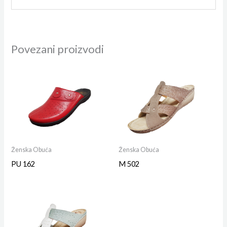
Povezani proizvodi
Ženska Obuća
Ženska Obuća
PU 162
M 502