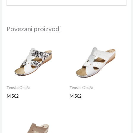
Povezani proizvodi
Ženska Obuća
Ženska Obuća
M 502
M 502