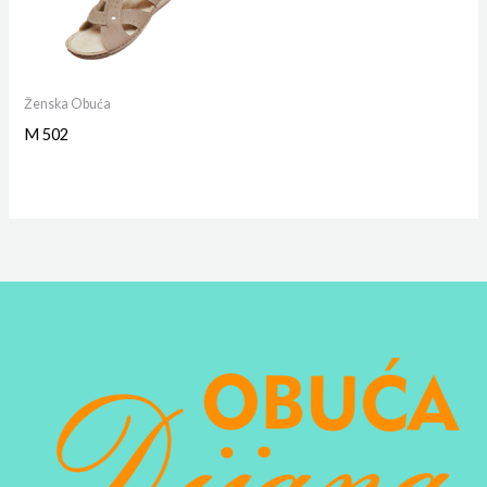
Ženska Obuća
M 502