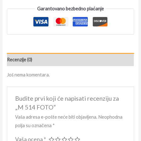
Garantovano bezbedno plaćanje
Recenzije (0)
Još nema komentara.
Budite prvi koji će napisati recenziju za
„M 514 FOTO“
Vaša adresa e-pošte neće biti objavljena.
Neophodna
polja su označena
*
Vaša ocena
*