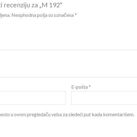
ti recenziju za „M 192“
ljena.
Neophodna polja su označena
*
E-pošta
*
 mesto u ovom pregledaču veba za sledeći put kada komentarišem.