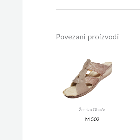
Povezani proizvodi
Ženska Obuća
M 502