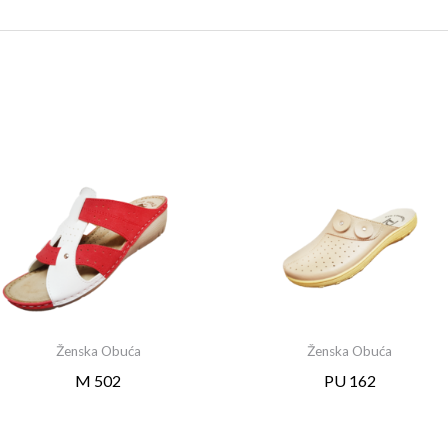
Ženska Obuća
Ženska Obuća
M 502
PU 162