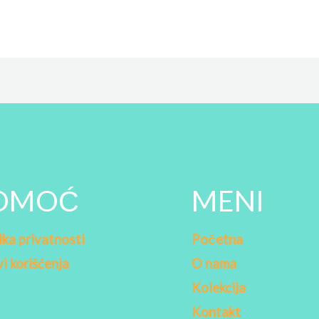
OMOĆ
MENI
ika privatnosti
Početna
i korišćenja
O nama
Kolekcija
a
Kontakt