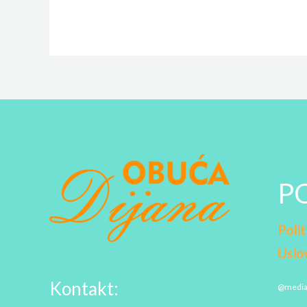
P
Polit
Uslov
Kontakt:
@medi