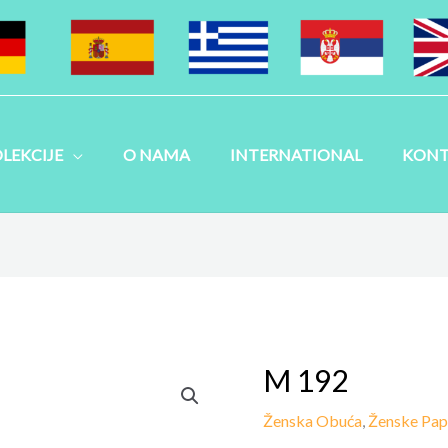
LEKCIJE
O NAMA
INTERNATIONAL
KONT
M 192
Ženska Obuća
,
Ženske Pa