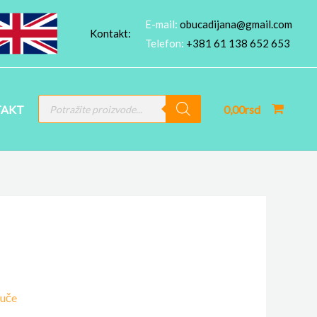
E-mail:
obucadijana@gmail.com
Kontakt:
Telefon:
+381 61 138 652 653
PRODUCTS
AKT
0,00
rsd
SEARCH
puče