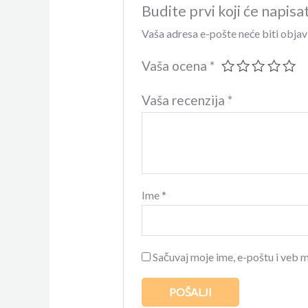
Budite prvi koji će napisa
Vaša adresa e-pošte neće biti objav
Vaša ocena
*
Vaša recenzija
*
Ime
*
Sačuvaj moje ime, e-poštu i veb