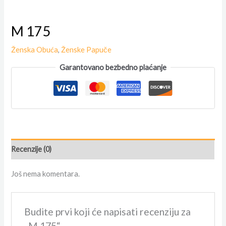
M 175
Ženska Obuća
,
Ženske Papuče
Garantovano bezbedno plaćanje
Recenzije (0)
Još nema komentara.
Budite prvi koji će napisati recenziju za
„M 175“