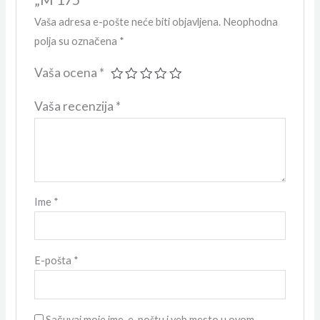
Vaša adresa e-pošte neće biti objavljena.
Neophodna
polja su označena
*
Vaša ocena
*
Vaša recenzija
*
Ime
*
E-pošta
*
Sačuvaj moje ime, e-poštu i veb mesto u ovom