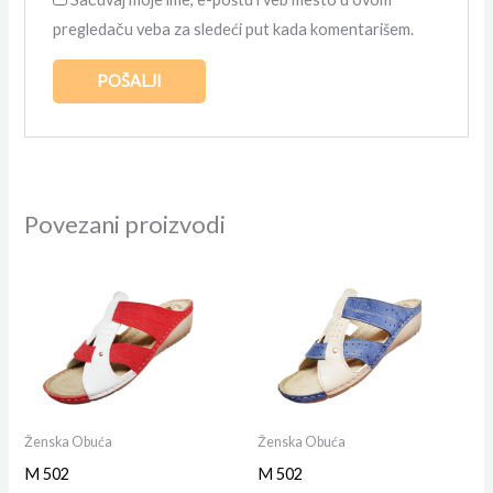
pregledaču veba za sledeći put kada komentarišem.
Povezani proizvodi
Ženska Obuća
Ženska Obuća
M 502
M 502