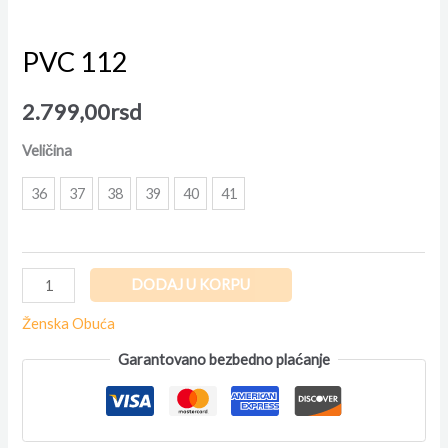
PVC 112
2.799,00
rsd
Veličina
36
37
38
39
40
41
DODAJ U KORPU
Ženska Obuća
Garantovano bezbedno plaćanje