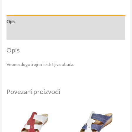
Opis
Dodatne informacije
Opis
Veoma dugotrajna i izdržljiva obuća.
Povezani proizvodi