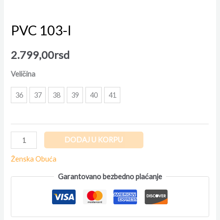
PVC 103-I
2.799,00
rsd
Veličina
36
37
38
39
40
41
DODAJ U KORPU
Ženska Obuća
Garantovano bezbedno plaćanje