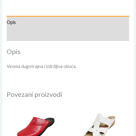
Opis
Dodatne informacije
Opis
Veoma dugotrajna i izdržljiva obuća.
Povezani proizvodi