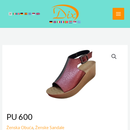
Pređi
na
sadržaj
PU 600
Ženska Obuća
,
Ženske Sandale