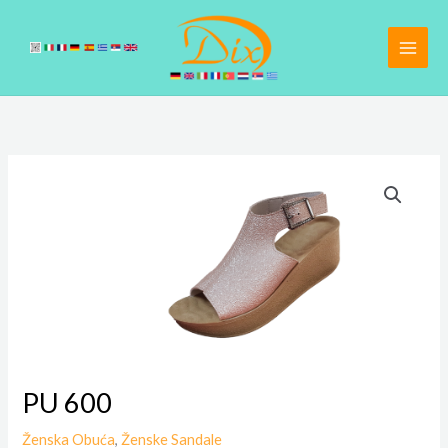
Pređi
na
sadržaj
PU 600
Ženska Obuća
,
Ženske Sandale