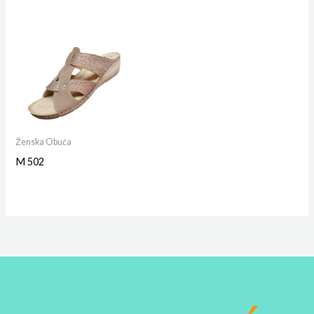
Ženska Obuća
M 502