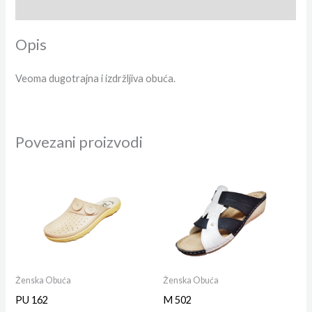
Dodatne informacije
Opis
Veoma dugotrajna i izdržljiva obuća.
Povezani proizvodi
Ženska Obuća
Ženska Obuća
PU 162
M 502