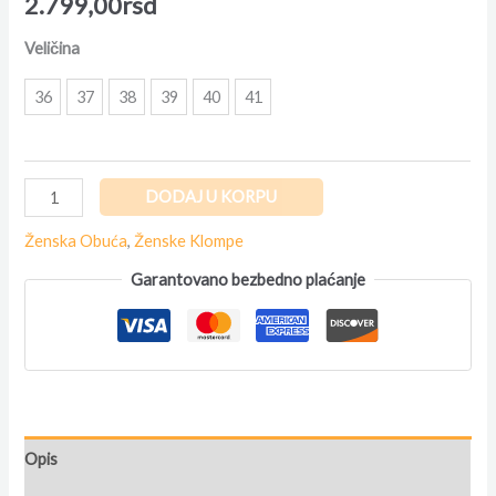
2.799,00
rsd
Veličina
36
37
38
39
40
41
DODAJ U KORPU
Ženska Obuća
,
Ženske Klompe
Garantovano bezbedno plaćanje
Opis