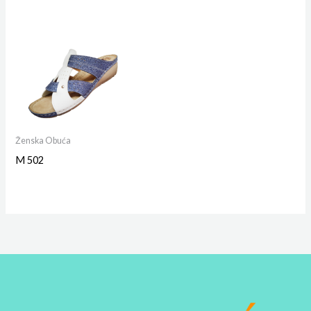
Ženska Obuća
M 502