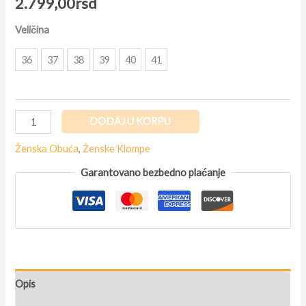
2.799,00
rsd
Veličina
36
37
38
39
40
41
DODAJ U KORPU
Ženska Obuća
,
Ženske Klompe
Garantovano bezbedno plaćanje
Opis