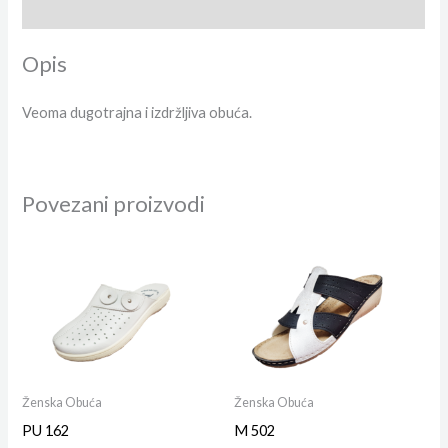
Dodatne informacije
Opis
Veoma dugotrajna i izdržljiva obuća.
Povezani proizvodi
Ženska Obuća
Ženska Obuća
PU 162
M 502