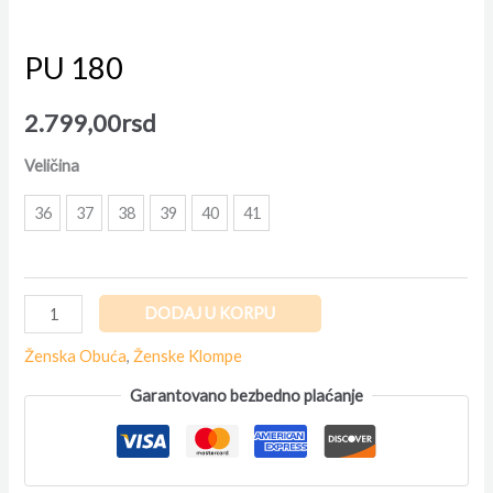
PU 180
2.799,00
rsd
Veličina
36
37
38
39
40
41
DODAJ U KORPU
Ženska Obuća
,
Ženske Klompe
Garantovano bezbedno plaćanje