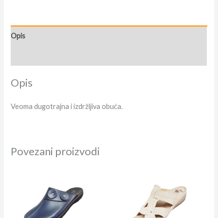
Opis
Dodatne informacije
Opis
Veoma dugotrajna i izdržljiva obuća.
Povezani proizvodi