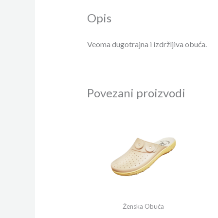
Opis
Veoma dugotrajna i izdržljiva obuća.
Povezani proizvodi
Ženska Obuća