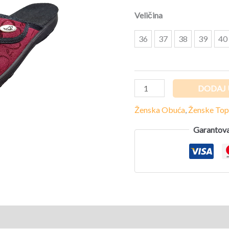
količina
Veličina
36
37
38
39
40
DODAJ 
Ženska Obuća
,
Ženske Top
Garantova