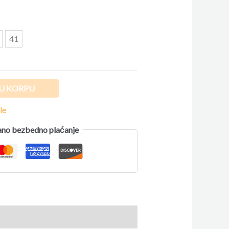
41
U KORPU
le
no bezbedno plaćanje