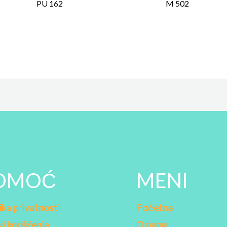
PU 162
M 502
OMOĆ
MENI
ika privatnosti
Početna
i korišćenja
O nama