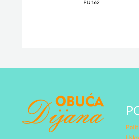
PU 162
P
Polit
Uslov