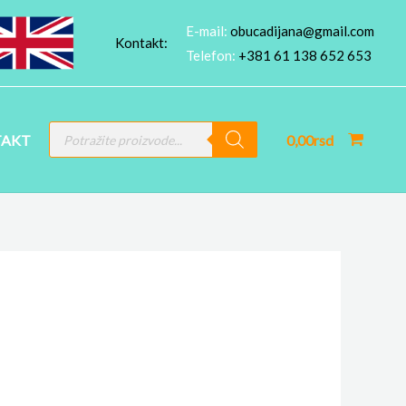
E-mail:
obucadijana@gmail.com
Kontakt:
Telefon:
+381 61 138 652 653
PRODUCTS
AKT
0,00
rsd
SEARCH