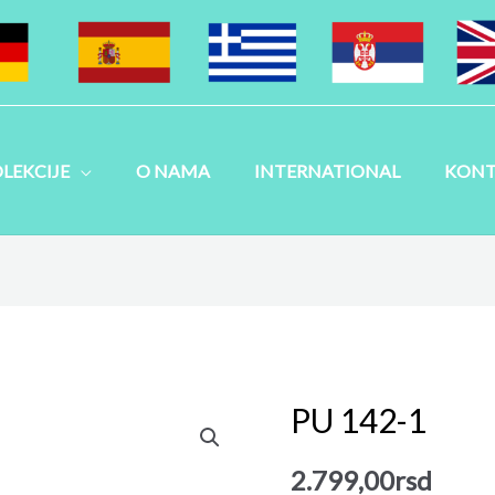
LEKCIJE
O NAMA
INTERNATIONAL
KONT
PU 142-1
PU
142-
2.799,00
rsd
1