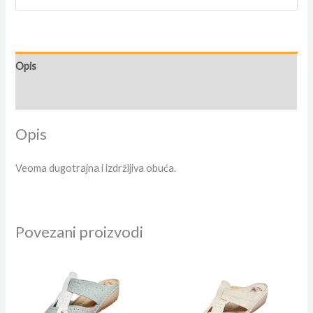
Opis
Dodatne informacije
Opis
Veoma dugotrajna i izdržljiva obuća.
Povezani proizvodi