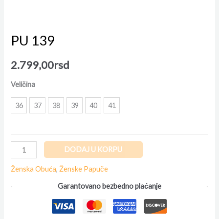
PU 139
2.799,00
rsd
Veličina
36
37
38
39
40
41
DODAJ U KORPU
Ženska Obuća
,
Ženske Papuče
Garantovano bezbedno plaćanje