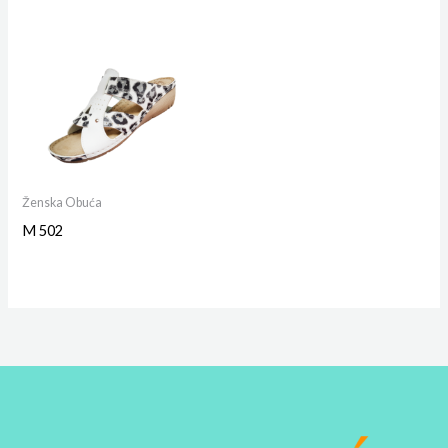
Ženska Obuća
M 502