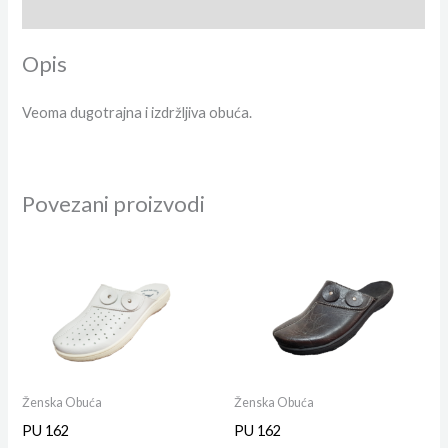
Dodatne informacije
Opis
Veoma dugotrajna i izdržljiva obuća.
Povezani proizvodi
Ženska Obuća
Ženska Obuća
PU 162
PU 162