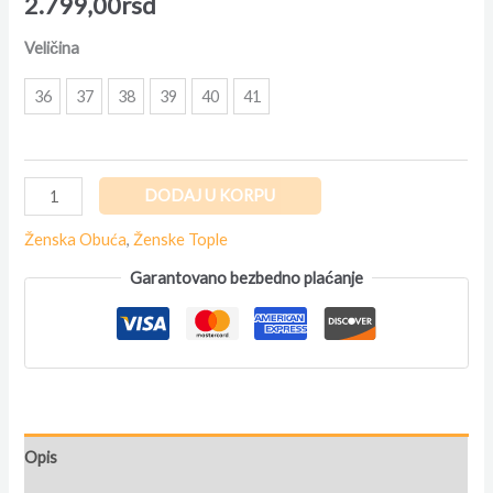
2.799,00
rsd
Veličina
36
37
38
39
40
41
DODAJ U KORPU
Ženska Obuća
,
Ženske Tople
Garantovano bezbedno plaćanje
Opis