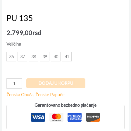
PU 135
2.799,00
rsd
Veličina
36
37
38
39
40
41
DODAJ U KORPU
Ženska Obuća
,
Ženske Papuče
Garantovano bezbedno plaćanje