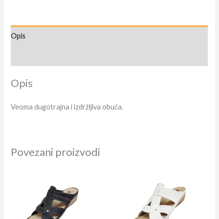
Opis
Dodatne informacije
Opis
Veoma dugotrajna i izdržljiva obuća.
Povezani proizvodi