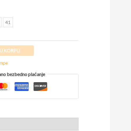
41
U KORPU
ompe
no bezbedno plaćanje