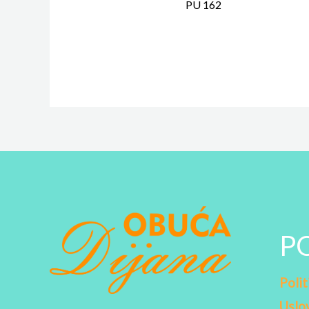
PU 162
P
Polit
Uslov