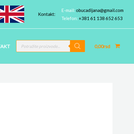
E-mail:
obucadijana@gmail.com
Kontakt:
Telefon:
+381 61 138 652 653
PRODUCTS
AKT
0,00
rsd
SEARCH