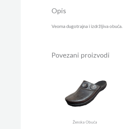
Opis
Veoma dugotrajna i izdržljiva obuća.
Povezani proizvodi
Ženska Obuća