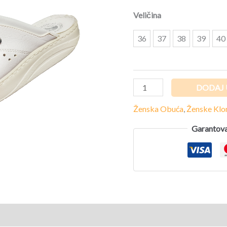
Veličina
36
37
38
39
40
DODAJ 
Ženska Obuća
,
Ženske Kl
Garantova