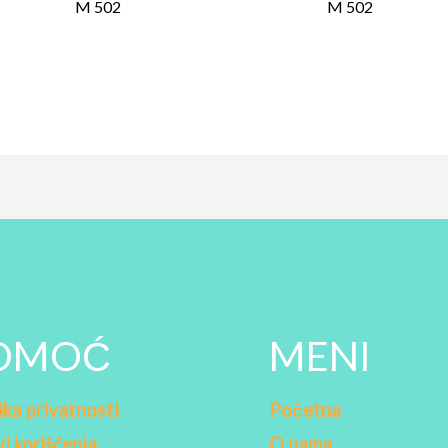
M 502
M 502
OMOĆ
MENI
ika privatnosti
Početna
i korišćenja
O nama