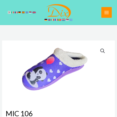
Pređi
na
sadržaj
MIC
106
količina
MIC 106