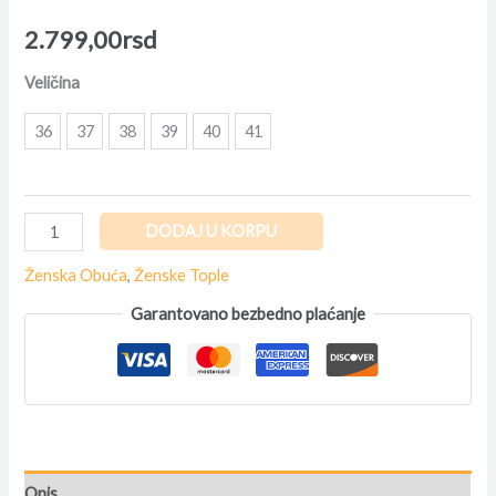
2.799,00
rsd
Veličina
36
37
38
39
40
41
DODAJ U KORPU
Ženska Obuća
,
Ženske Tople
Garantovano bezbedno plaćanje
Opis