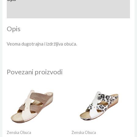
Dodatne informacije
Opis
Veoma dugotrajna i izdržljiva obuća.
Povezani proizvodi
Ženska Obuća
Ženska Obuća