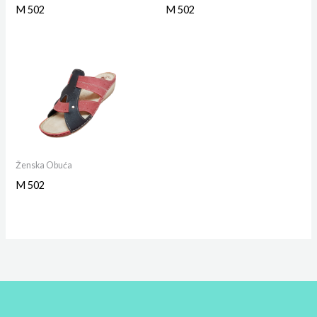
M 502
M 502
Ženska Obuća
M 502