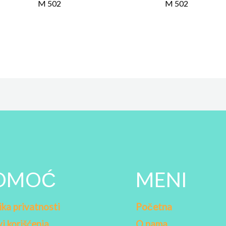
M 502
M 502
OMOĆ
MENI
ika privatnosti
Početna
i korišćenja
O nama