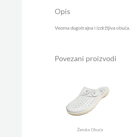
Opis
Veoma dugotrajna i izdržljiva obuća.
Povezani proizvodi
Ženska Obuća