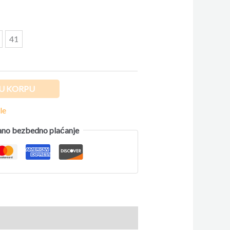
41
U KORPU
le
no bezbedno plaćanje