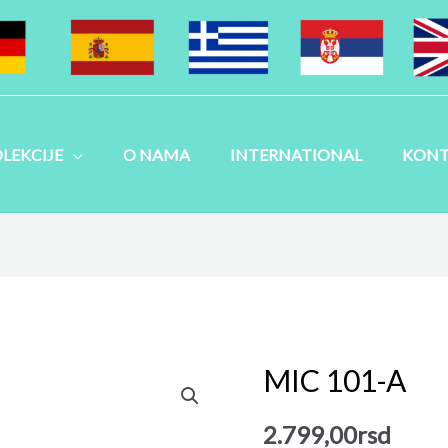
LEKCIJE
O NAMA
INTERNATIONAL
KONT
MIC 101-A
MIC
101-
2.799,00
rsd
A