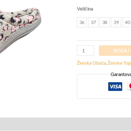
količina
Veličina
36
37
38
39
40
DODAJ 
Ženska Obuća
,
Ženske Top
Garantova