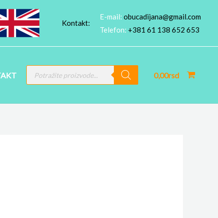
E-mail:
obucadijana@gmail.com
Kontakt:
Telefon:
+381 61 138 652 653
PRODUCTS
AKT
0,00
rsd
SEARCH