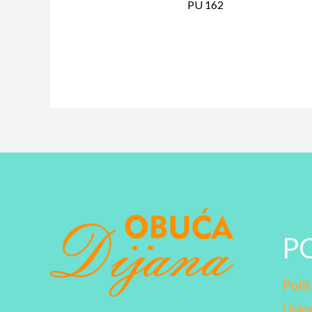
PU 162
P
Polit
Uslov