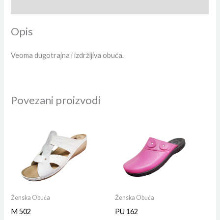
Dodatne informacije
Opis
Veoma dugotrajna i izdržljiva obuća.
Povezani proizvodi
Ženska Obuća
Ženska Obuća
M 502
PU 162