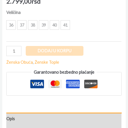
2.799,00
rsd
Veličina
36
37
38
39
40
41
DODAJ U KORPU
Ženska Obuća
,
Ženske Tople
Garantovano bezbedno plaćanje
Opis