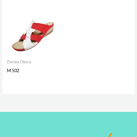
Ženska Obuća
M 502