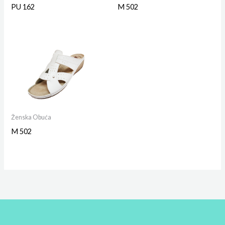
PU 162
M 502
Ženska Obuća
M 502