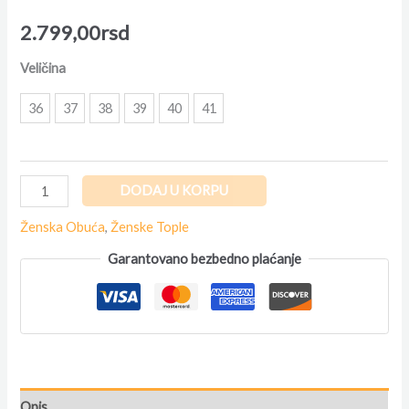
2.799,00
rsd
Veličina
36
37
38
39
40
41
DODAJ U KORPU
Ženska Obuća
,
Ženske Tople
Garantovano bezbedno plaćanje
Opis