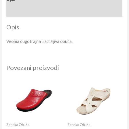
Dodatne informacije
Opis
Veoma dugotrajna i izdržljiva obuća.
Povezani proizvodi
Ženska Obuća
Ženska Obuća