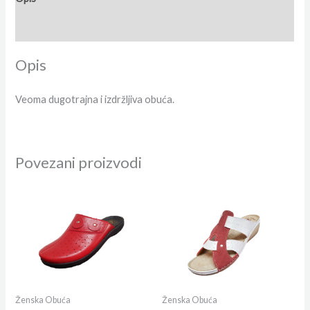
Dodatne informacije
Opis
Veoma dugotrajna i izdržljiva obuća.
Povezani proizvodi
Ženska Obuća
Ženska Obuća