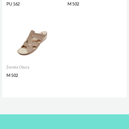
PU 162
M 502
Ženska Obuća
M 502