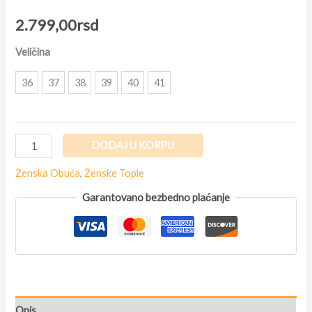
2.799,00
rsd
Veličina
36
37
38
39
40
41
DODAJ U KORPU
Ženska Obuća
,
Ženske Tople
Garantovano bezbedno plaćanje
Opis