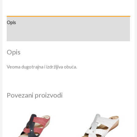
Opis
Dodatne informacije
Opis
Veoma dugotrajna i izdržljiva obuća.
Povezani proizvodi