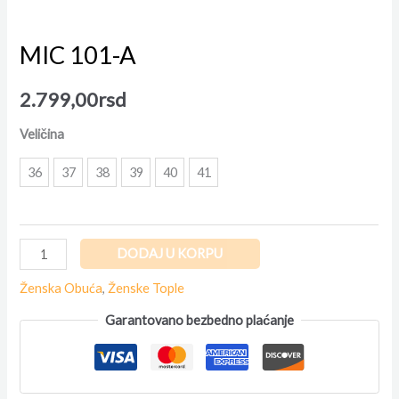
MIC 101-A
2.799,00
rsd
Veličina
36
37
38
39
40
41
DODAJ U KORPU
Ženska Obuća
,
Ženske Tople
Garantovano bezbedno plaćanje