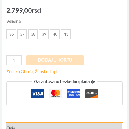
2.799,00
rsd
Veličina
36
37
38
39
40
41
DODAJ U KORPU
Ženska Obuća
,
Ženske Tople
Garantovano bezbedno plaćanje
Opis