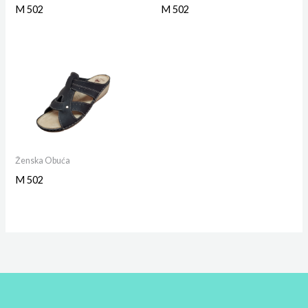
M 502
M 502
Ženska Obuća
M 502