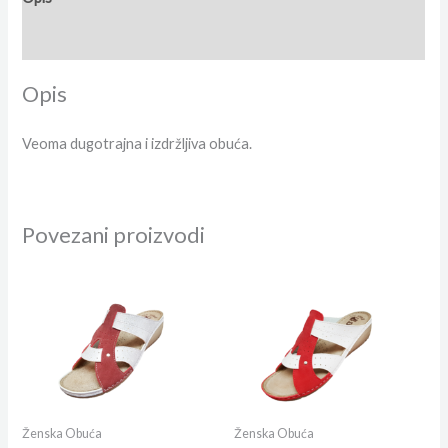
Dodatne informacije
Opis
Veoma dugotrajna i izdržljiva obuća.
Povezani proizvodi
Ženska Obuća
Ženska Obuća