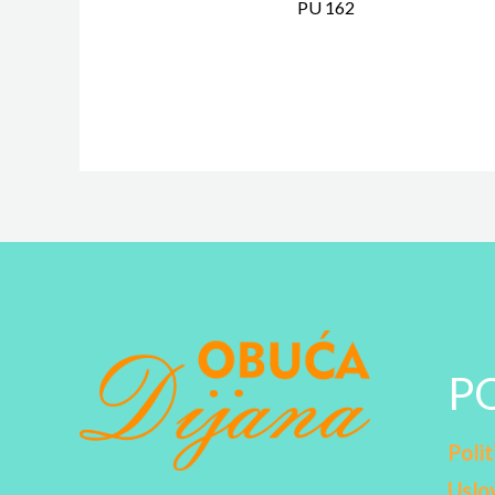
PU 162
P
Polit
Uslov