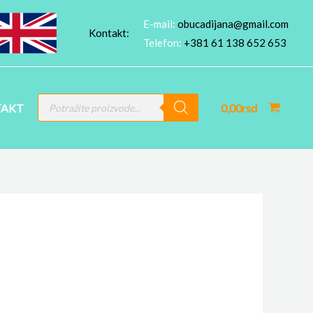
E-mail:
obucadijana@gmail.com
Kontakt:
Telefon:
+381 61 138 652 653
PRODUCTS
AKT
0,00
rsd
SEARCH