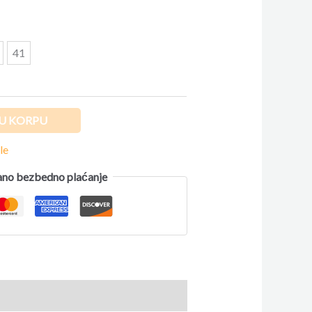
41
U KORPU
le
no bezbedno plaćanje