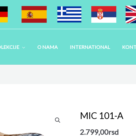
LEKCIJE
O NAMA
INTERNATIONAL
KONT
MIC 101-A
MIC
101-
2.799,00
rsd
A