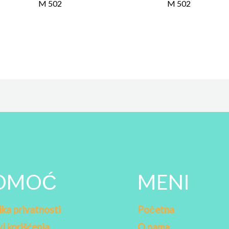
M 502
M 502
OMOĆ
MENI
ika privatnosti
Početna
i korišćenja
O nama