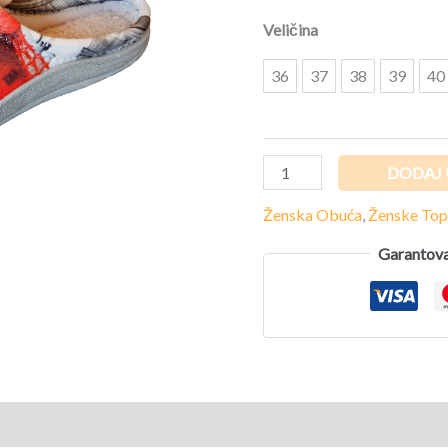
količina
Veličina
36
37
38
39
40
DODAJ 
Ženska Obuća
,
Ženske Top
Garantova