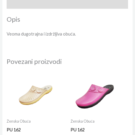
Dodatne informacije
Opis
Veoma dugotrajna i izdržljiva obuća.
Povezani proizvodi
Ženska Obuća
Ženska Obuća
PU 162
PU 162