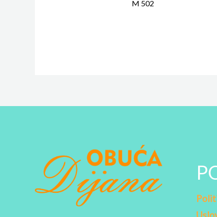
M 502
P
Polit
Uslov