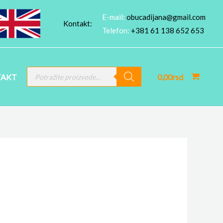
E-mail:
obucadijana@gmail.com
Kontakt:
Telefon:
+381 61 138 652 653
PRODUCTS
AKT
0,00
rsd
SEARCH