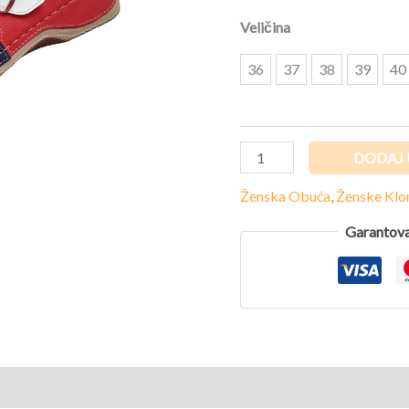
Veličina
36
37
38
39
40
DODAJ 
Ženska Obuća
,
Ženske Kl
Garantova