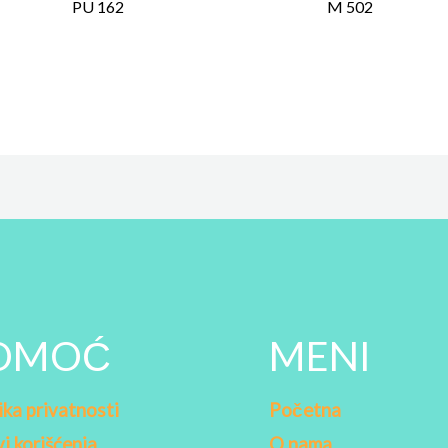
PU 162
M 502
OMOĆ
MENI
ika privatnosti
Početna
i korišćenja
O nama