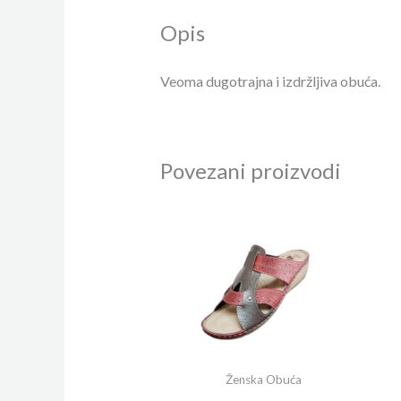
Opis
Veoma dugotrajna i izdržljiva obuća.
Povezani proizvodi
Ženska Obuća