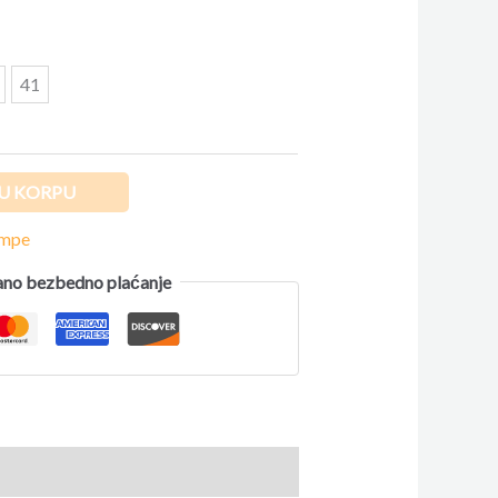
41
U KORPU
ompe
no bezbedno plaćanje