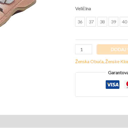
Veličina
36
37
38
39
40
DODAJ 
Ženska Obuća
,
Ženske Kl
Garantova