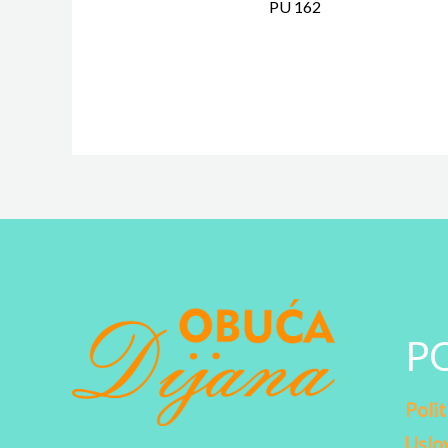
PU 162
P
Polit
Uslov