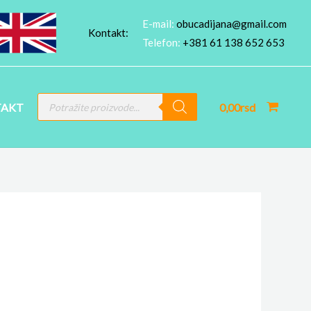
E-mail:
obucadijana@gmail.com
Kontakt:
Telefon:
+381 61 138 652 653
PRODUCTS
AKT
0,00
rsd
SEARCH