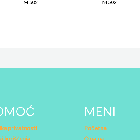
M 502
M 502
OMOĆ
MENI
ika privatnosti
Početna
i korišćenja
O nama