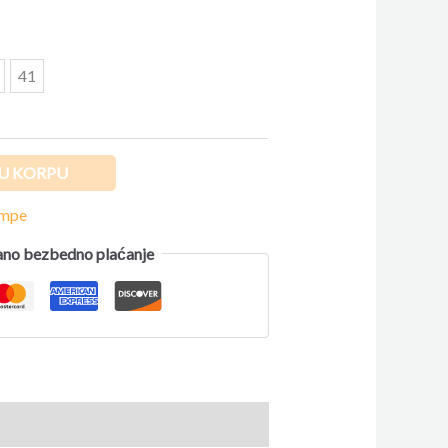
41
U KORPU
ompe
no bezbedno plaćanje