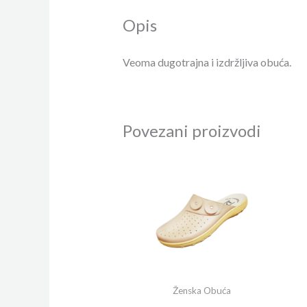
Opis
Veoma dugotrajna i izdržljiva obuća.
Povezani proizvodi
Ženska Obuća