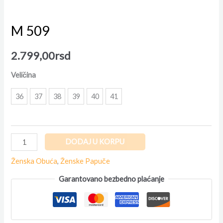
M 509
2.799,00
rsd
Veličina
36
37
38
39
40
41
DODAJ U KORPU
Ženska Obuća
,
Ženske Papuče
Garantovano bezbedno plaćanje