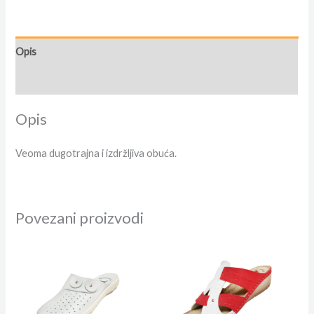
Opis
Dodatne informacije
Opis
Veoma dugotrajna i izdržljiva obuća.
Povezani proizvodi