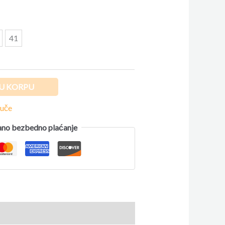
41
U KORPU
puče
no bezbedno plaćanje