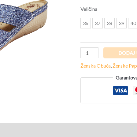
Veličina
36
37
38
39
40
DODAJ 
Ženska Obuća
,
Ženske Pa
Garantova