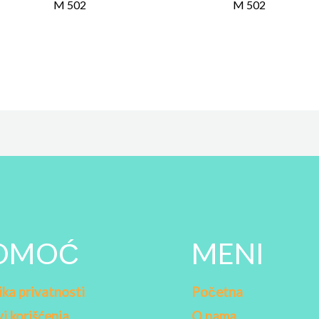
M 502
M 502
OMOĆ
MENI
ika privatnosti
Početna
i korišćenja
O nama