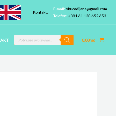
E-mail:
obucadijana@gmail.com
Kontakt:
Telefon:
+381 61 138 652 653
PRODUCTS
AKT
0,00
rsd
SEARCH