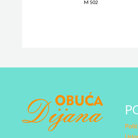
M 502
P
Polit
Uslov