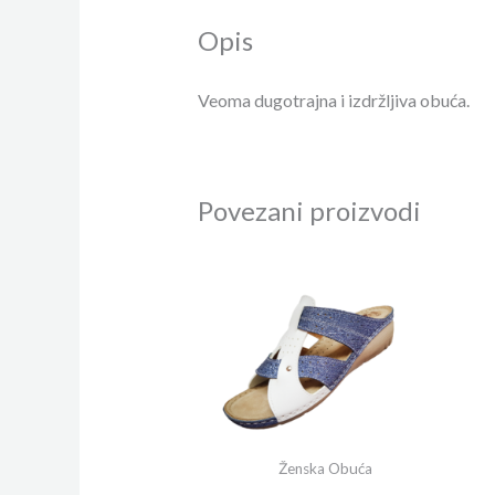
Opis
Veoma dugotrajna i izdržljiva obuća.
Povezani proizvodi
Ženska Obuća