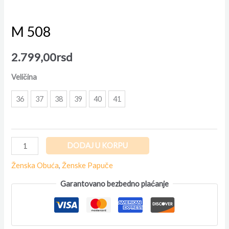
M 508
2.799,00
rsd
Veličina
36
37
38
39
40
41
DODAJ U KORPU
Ženska Obuća
,
Ženske Papuče
Garantovano bezbedno plaćanje