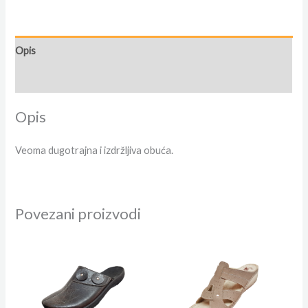
Opis
Dodatne informacije
Opis
Veoma dugotrajna i izdržljiva obuća.
Povezani proizvodi