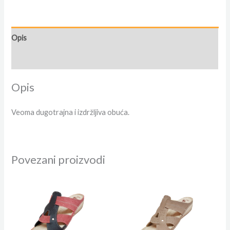
Opis
Dodatne informacije
Opis
Veoma dugotrajna i izdržljiva obuća.
Povezani proizvodi