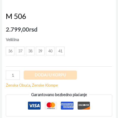
M 506
2.799,00
rsd
Veličina
36
37
38
39
40
41
DODAJ U KORPU
Ženska Obuća
,
Ženske Klompe
Garantovano bezbedno plaćanje