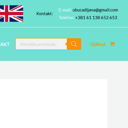
E-mail:
obucadijana@gmail.com
Kontakt:
Telefon:
+381 61 138 652 653
PRODUCTS
AKT
0,00
rsd
SEARCH