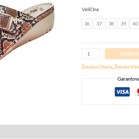
Veličina
36
37
38
39
40
DODAJ 
Ženska Obuća
,
Ženske Kl
Garantova