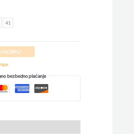
41
U KORPU
ompe
no bezbedno plaćanje