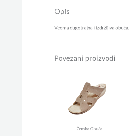
Opis
Veoma dugotrajna i izdržljiva obuća.
Povezani proizvodi
Ženska Obuća