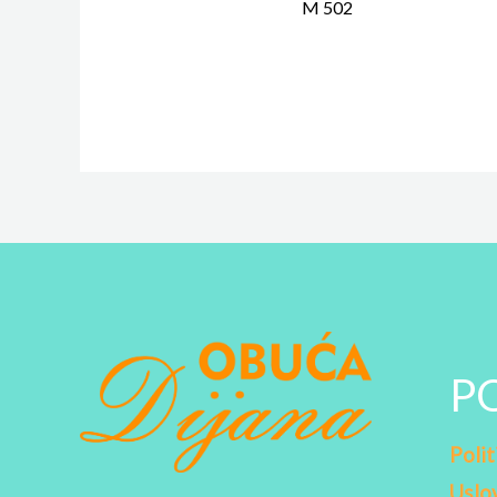
M 502
P
Polit
Uslov