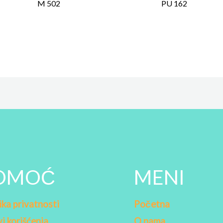
M 502
PU 162
OMOĆ
MENI
ika privatnosti
Početna
i korišćenja
O nama