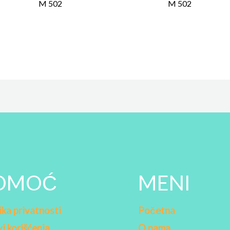
M 502
M 502
OMOĆ
MENI
ika privatnosti
Početna
i korišćenja
O nama