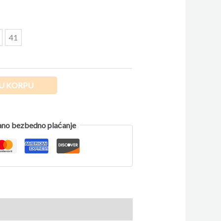
41
U KORPU
no bezbedno plaćanje