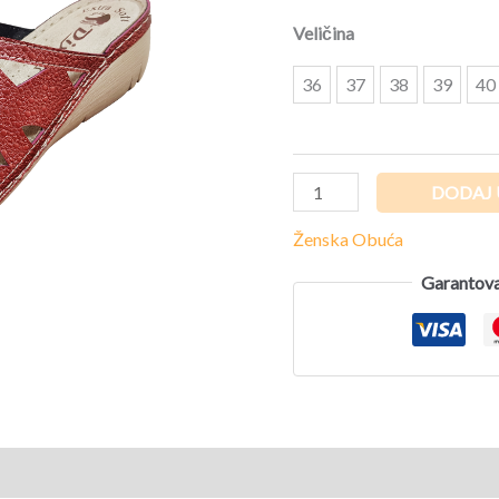
Veličina
36
37
38
39
40
DODAJ 
Ženska Obuća
Garantova