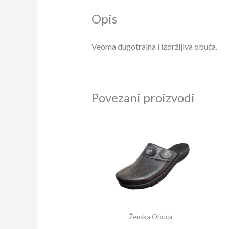
Opis
Veoma dugotrajna i izdržljiva obuća.
Povezani proizvodi
Ženska Obuća