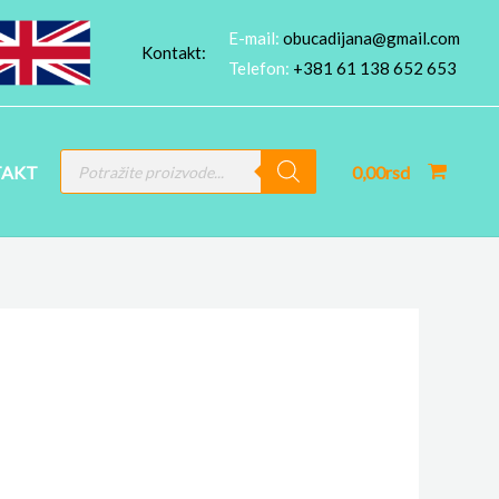
E-mail:
obucadijana@gmail.com
Kontakt:
Telefon:
+381 61 138 652 653
PRODUCTS
AKT
0,00
rsd
SEARCH