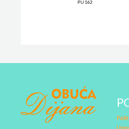
PU 162
P
Polit
Uslov