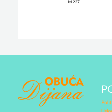
M 227
P
Polit
Uslov