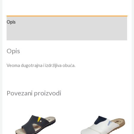
Opis
Dodatne informacije
Opis
Veoma dugotrajna i izdržljiva obuća.
Povezani proizvodi