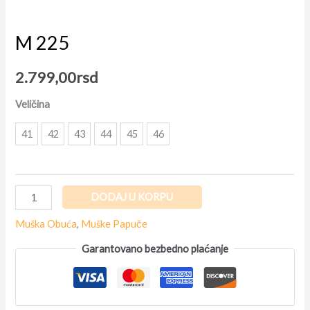
M 225
2.799,00
rsd
Veličina
41
42
43
44
45
46
DODAJ U KORPU
Muška Obuća
,
Muške Papuče
Garantovano bezbedno plaćanje