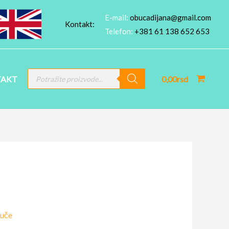
E-mail:
obucadijana@gmail.com
Kontakt:
Telefon:
+381 61 138 652 653
PRODUCTS
AKT
0,00
rsd
SEARCH
puče