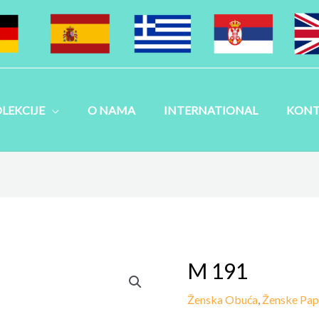
LEKCIJE
O NAMA
INTERNATIONAL
KONT
M 191
Ženska Obuća
,
Ženske Pa