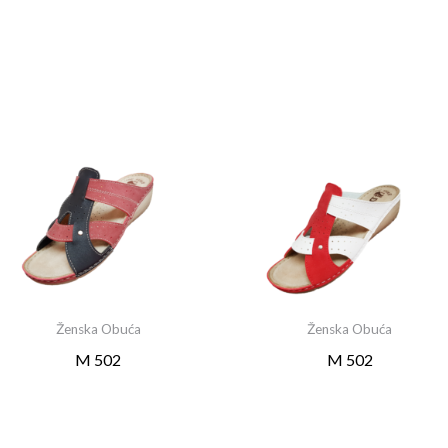
Ženska Obuća
Ženska Obuća
M 502
M 502