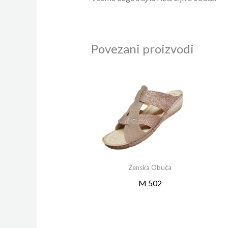
Povezani proizvodi
Ženska Obuća
M 502