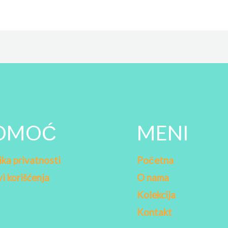
OMOĆ
MENI
ika privatnosti
Početna
i korišćenja
O nama
Kolekcija
a
Kontakt