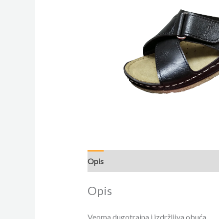
Opis
Opis
Veoma dugotrajna i izdržljiva obuća.