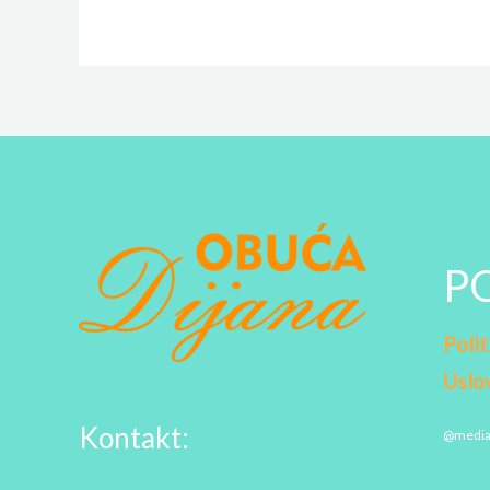
P
Polit
Uslov
Kontakt:
@medi