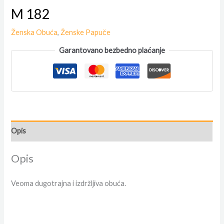
M 182
Ženska Obuća
,
Ženske Papuče
Garantovano bezbedno plaćanje
Opis
Opis
Veoma dugotrajna i izdržljiva obuća.