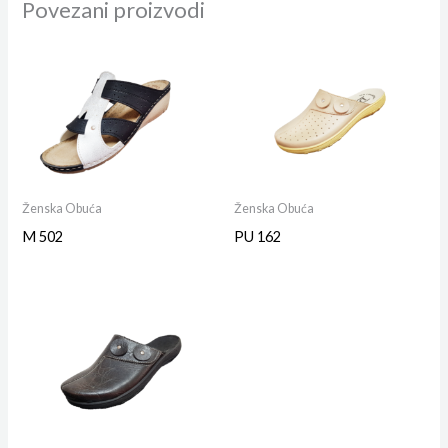
Povezani proizvodi
Ženska Obuća
Ženska Obuća
M 502
PU 162