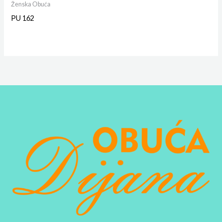
Ženska Obuća
PU 162