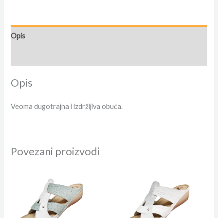
Opis
Dodatne informacije
Opis
Veoma dugotrajna i izdržljiva obuća.
Povezani proizvodi