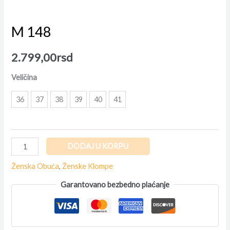
M 148
2.799,00
rsd
Veličina
36
37
38
39
40
41
DODAJ U KORPU
Ženska Obuća
,
Ženske Klompe
Garantovano bezbedno plaćanje