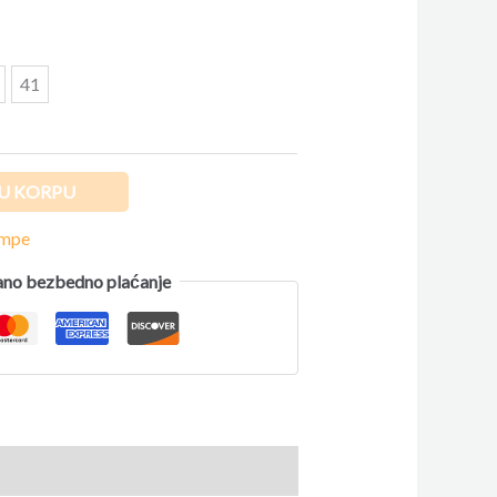
41
U KORPU
ompe
no bezbedno plaćanje