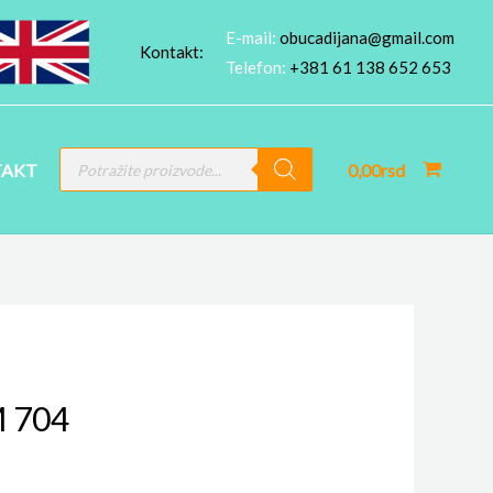
E-mail:
obucadijana@gmail.com
Kontakt:
Telefon:
+381 61 138 652 653
PRODUCTS
AKT
0,00
rsd
SEARCH
 704