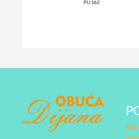
PU 162
P
Polit
Uslov