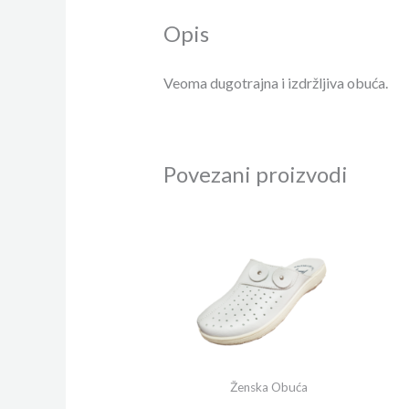
Opis
Veoma dugotrajna i izdržljiva obuća.
Povezani proizvodi
Ženska Obuća