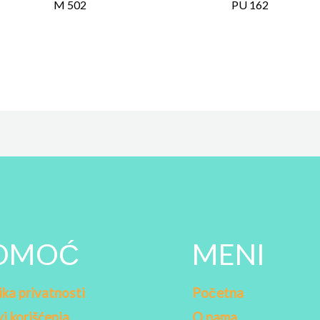
M 502
PU 162
OMOĆ
MENI
ika privatnosti
Početna
i korišćenja
O nama