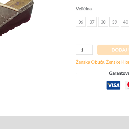
Veličina
36
37
38
39
40
DODAJ 
Ženska Obuća
,
Ženske Kl
Garantova