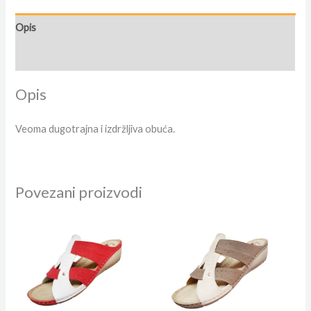
Opis
Dodatne informacije
Opis
Veoma dugotrajna i izdržljiva obuća.
Povezani proizvodi