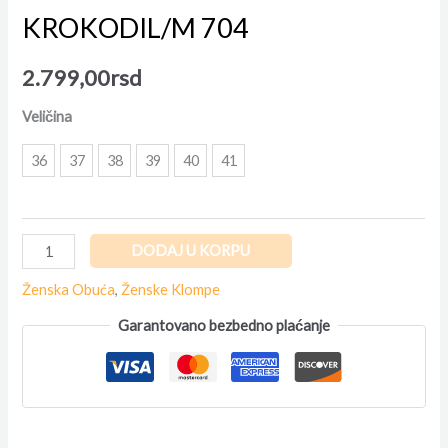
KROKODIL/M 704
2.799,00
rsd
Veličina
36
37
38
39
40
41
DODAJ U KORPU
Ženska Obuća
,
Ženske Klompe
Garantovano bezbedno plaćanje