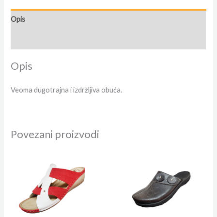
Opis
Dodatne informacije
Opis
Veoma dugotrajna i izdržljiva obuća.
Povezani proizvodi