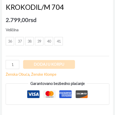
KROKODIL/M 704
2.799,00
rsd
Veličina
36
37
38
39
40
41
DODAJ U KORPU
Ženska Obuća
,
Ženske Klompe
Garantovano bezbedno plaćanje