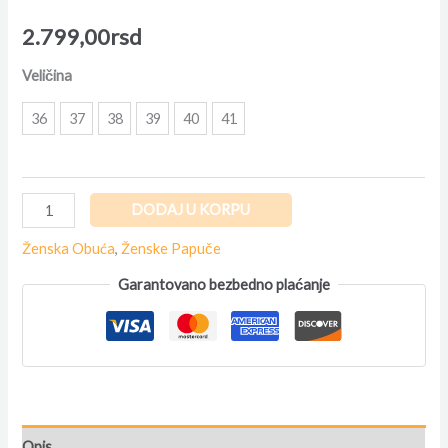
2.799,00
rsd
Veličina
36
37
38
39
40
41
DODAJ U KORPU
Ženska Obuća
,
Ženske Papuče
Garantovano bezbedno plaćanje
Opis