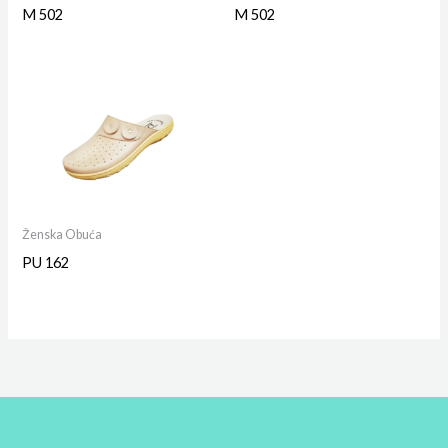
M 502
M 502
Ženska Obuća
PU 162