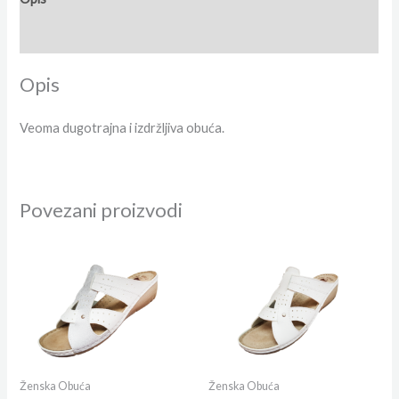
Dodatne informacije
Opis
Veoma dugotrajna i izdržljiva obuća.
Povezani proizvodi
Ženska Obuća
Ženska Obuća