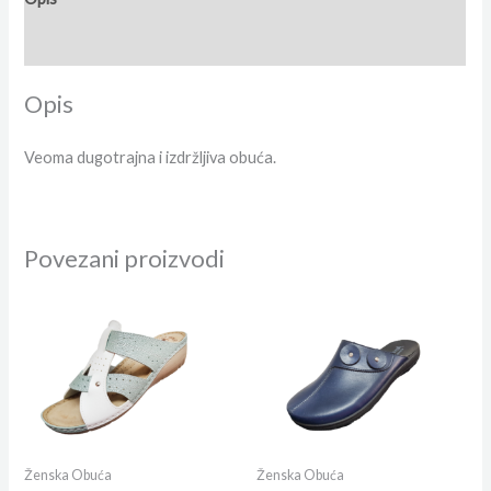
Dodatne informacije
Opis
Veoma dugotrajna i izdržljiva obuća.
Povezani proizvodi
Ženska Obuća
Ženska Obuća