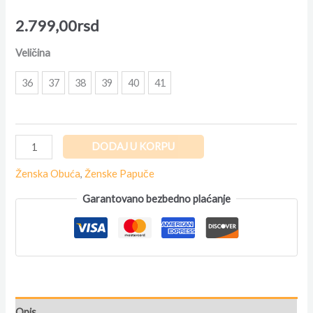
2.799,00
rsd
Veličina
36
37
38
39
40
41
DODAJ U KORPU
Ženska Obuća
,
Ženske Papuče
Garantovano bezbedno plaćanje
Opis