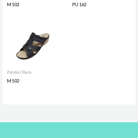
M 502
PU 162
Ženska Obuća
M 502